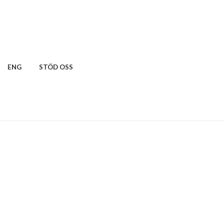
ENG
STÖD OSS