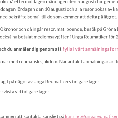
kholm på eftermiddagen måndagen den 5 augusti för gemens
dagen lördagen den 10 augusti och alla resor bokas av kan
 med bekräftelsemail till de som kommer att delta på lägret.
kronor och då ingår resor, mat, boende, besök på Gröna L
 också ha betalat medlemsavgiften i Unga Reumatiker för 
 och du anmäler dig genom att
fylla i vårt anmälningsfor
mmar med reumatisk sjukdom. När antalet anmälningar är fle
git på något av Unga Reumatikers tidigare läger
vlista vid tidigare läger
lkommen att kontakta kansliet på
kansliet@ungareumatiker