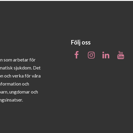
Följ oss
on som arbetar för
matisk sjukdom. Det
on och verka för våra
information och
barn, ungdomar och
ngsinsatser.