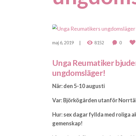
maj 6, 2019
8152
0
Unga Reumatiker bjuder i
ungdomsläger!
När: den 5-10 augusti
Var: Björkögården utanför Norrtä
Hur: sex dagar fyllda med roliga a
gemenskap!