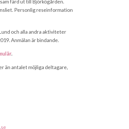
am färd ut till Björkögården.
sliet. Personlig reseinformation
und och alla andra aktiviteter
2019. Anmälan är bindande.
mulär
.
r än antalet möjliga deltagare,
.se