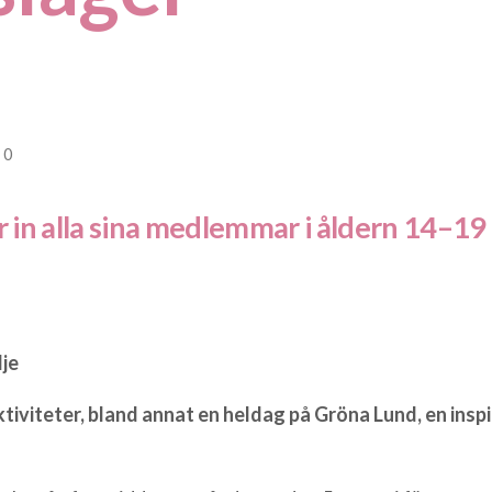
0
n alla sina medlemmar i åldern 14–19 år
lje
ktiviteter, bland annat en heldag på Gröna Lund, en insp