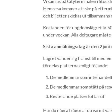
Vi samlas på Cityterminalen i Stoc
Hemresa kommer att ske på eftermid
och biljetter skickas ut tillsammans
Kostanden för ungdomslägret är 500 
under veckan. Alla deltagare måste
Sista anmälningsdag är den 2 juni
Lägret vänder sig främst till medle
fördelas platserna enligt följande:
De medlemmar som inte har delta
De medlemmar som stått på reser
Resterande platser lottas ut
Har du några frågor är du varmt vä