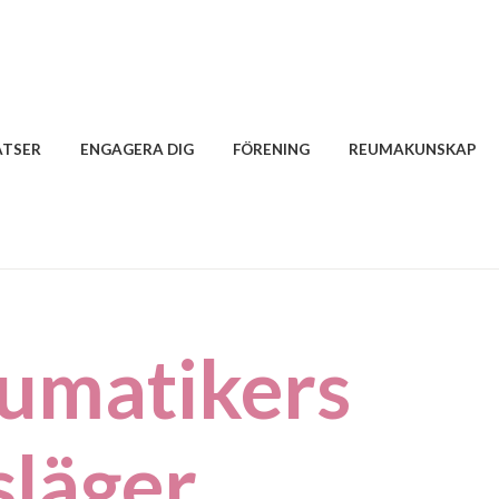
ATSER
ENGAGERA DIG
FÖRENING
REUMAKUNSKAP
umatikers
läger