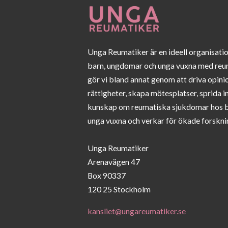
Unga Reumatiker är en ideell organisati
barn, ungdomar och unga vuxna med reu
gör vi bland annat genom att driva opini
rättigheter, skapa mötesplatser, sprida 
kunskap om reumatiska sjukdomar hos 
unga vuxna och verkar för ökade forskni
Unga Reumatiker
Arenavägen 47
Box 90337
120 25 Stockholm
kansliet@ungareumatiker.se