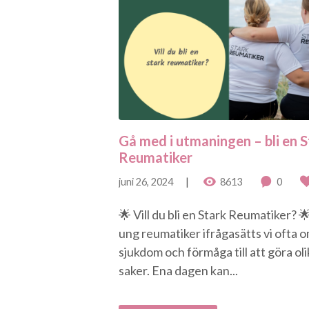
Gå med i utmaningen – bli en 
Reumatiker
juni 26, 2024
8613
0
🌟 Vill du bli en Stark Reumatiker? 
ung reumatiker ifrågasätts vi ofta o
sjukdom och förmåga till att göra ol
saker. Ena dagen kan...