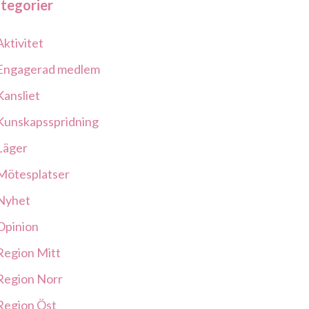
tegorier
Aktivitet
Engagerad medlem
Kansliet
Kunskapsspridning
Läger
Mötesplatser
Nyhet
Opinion
Region Mitt
Region Norr
Region Öst