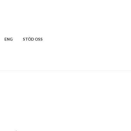
ENG
STÖD OSS