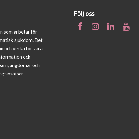
Följ oss
on som arbetar för
matisk sjukdom. Det
on och verka för våra
information och
barn, ungdomar och
ngsinsatser.