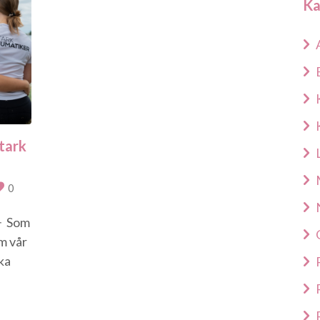
Ka
Stark
0
🌟 Som
m vår
ika