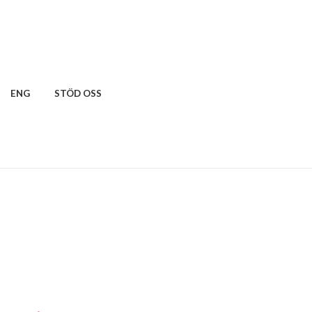
ENG
STÖD OSS