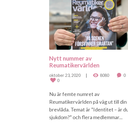
Nytt nummer av
Reumatikervärlden
oktober 23, 2020
8080
0
0
Nu är femte numret av
Reumatikervärlden på väg ut till din
brevlåda. Temat är ”Identitet – är d
sjukdom?” och flera medlemmar...