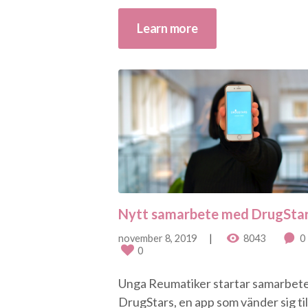
Learn more
Nytt samarbete med DrugSta
november 8, 2019
8043
0
0
Unga Reumatiker startar samarbet
DrugStars, en app som vänder sig till