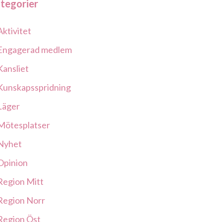
tegorier
Aktivitet
Engagerad medlem
Kansliet
Kunskapsspridning
Läger
Mötesplatser
Nyhet
Opinion
Region Mitt
Region Norr
Region Öst