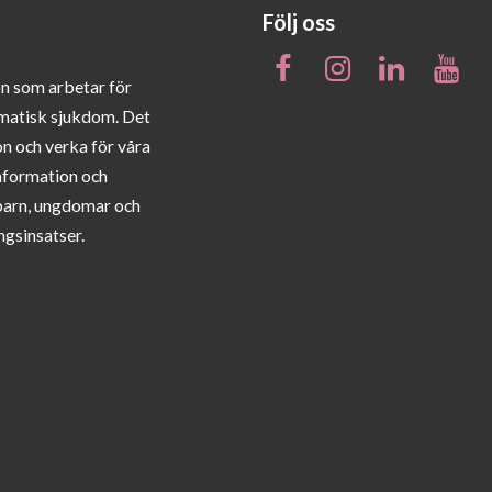
Följ oss
on som arbetar för
matisk sjukdom. Det
on och verka för våra
information och
barn, ungdomar och
ngsinsatser.