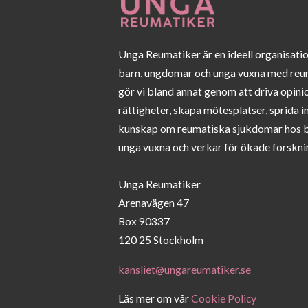
Unga Reumatiker är en ideell organisati
barn, ungdomar och unga vuxna med reu
gör vi bland annat genom att driva opini
rättigheter, skapa mötesplatser, sprida 
kunskap om reumatiska sjukdomar hos 
unga vuxna och verkar för ökade forskni
Unga Reumatiker
Arenavägen 47
Box 90337
120 25 Stockholm
kansliet@ungareumatiker.se
Läs mer om vår
Cookie Policy