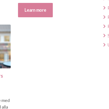
Learn more
rs
e med
 alla