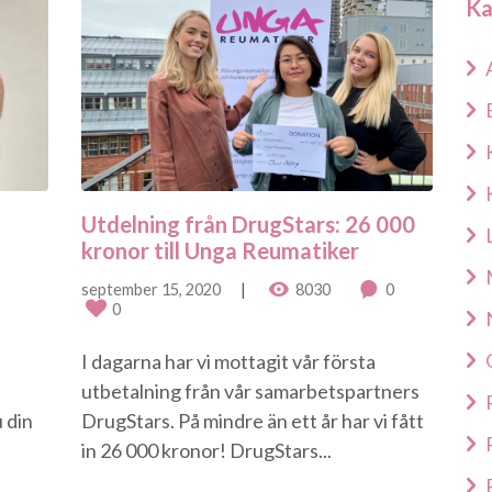
Ka
Utdelning från DrugStars: 26 000
kronor till Unga Reumatiker
september 15, 2020
8030
0
0
I dagarna har vi mottagit vår första
utbetalning från vår samarbetspartners
u din
DrugStars. På mindre än ett år har vi fått
in 26 000 kronor! DrugStars...