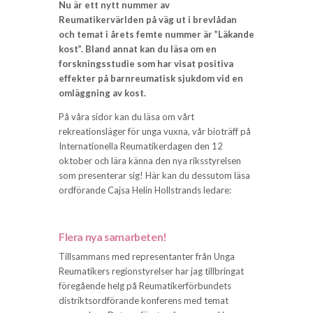
Nu är ett nytt nummer av
Reumatikervärlden på väg ut i brevlådan
och temat i årets femte nummer är ”Läkande
kost”. Bland annat kan du läsa om en
forskningsstudie som har visat positiva
effekter på barnreumatisk sjukdom vid en
omläggning av kost.
På våra sidor kan du läsa om vårt
rekreationsläger för unga vuxna, vår bioträff på
Internationella Reumatikerdagen den 12
oktober och lära känna den nya riksstyrelsen
som presenterar sig! Här kan du dessutom läsa
ordförande Cajsa Helin Hollstrands ledare:
Flera nya samarbeten!
Tillsammans med representanter från Unga
Reumatikers regionstyrelser har jag tillbringat
föregående helg på Reumatikerförbundets
distriktsordförande konferens med temat