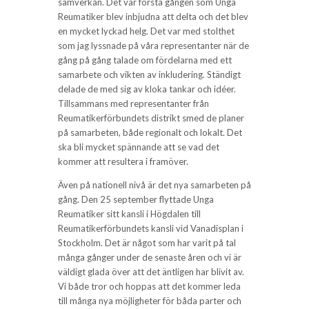
samverkan. Det var första gången som Unga
Reumatiker blev inbjudna att delta och det blev
en mycket lyckad helg. Det var med stolthet
som jag lyssnade på våra representanter när de
gång på gång talade om fördelarna med ett
samarbete och vikten av inkludering. Ständigt
delade de med sig av kloka tankar och idéer.
Tillsammans med representanter från
Reumatikerförbundets distrikt smed de planer
på samarbeten, både regionalt och lokalt. Det
ska bli mycket spännande att se vad det
kommer att resultera i framöver.
Även på nationell nivå är det nya samarbeten på
gång. Den 25 september flyttade Unga
Reumatiker sitt kansli i Högdalen till
Reumatikerförbundets kansli vid Vanadisplan i
Stockholm. Det är något som har varit på tal
många gånger under de senaste åren och vi är
väldigt glada över att det äntligen har blivit av.
Vi både tror och hoppas att det kommer leda
till många nya möjligheter för båda parter och