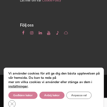
Läs mer om vår
Cookie Policy
Följ oss
Vi använder cookies för att ge dig den bästa upplevelsen på
vår hemsida. Du kan ta reda på
mer om vilka cookies vi använder eller stänga av dem i
inställningar
.
Unga Reumatiker
© 2019 - Unga Reumatiker
innehar upphovsrätten till denna site och
Godkänn kakor
Avböj kakor
Anpassa val
reserverar sig alla rättigheter därtill.
Close GDPR Cookie Banner