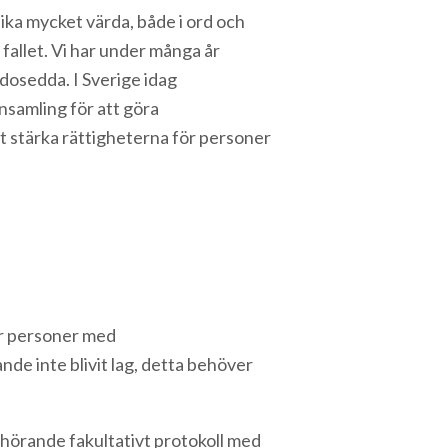
 lika mycket värda, både i ord och
fallet. Vi har under många år
odosedda. I Sverige idag
nsamling för att göra
att stärka rättigheterna för personer
ör personer med
de inte blivit lag, detta behöver
llhörande fakultativt protokoll med