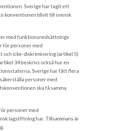
nventionen. Sverige har tagit ett
 konventionen blivit till svensk
oner med funktionsnedsättnings
er för personer med
t och icke-diskriminering (artikel 5)
rtikel 34 beskrivs också hur en
onsstaterna. Sverige har fått flera
h säkerställa personer med
srättskonventionen ska få samma
 för personer med
sk lagstiftning har. Tillsammans är
g.