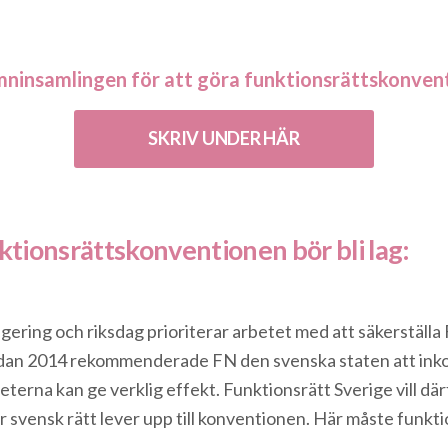
ninsamlingen för att göra funktionsrättskonventi
SKRIV UNDER HÄR
ktionsrättskonventionen bör bli lag:
regering och riksdag prioriterar arbetet med att säkerstäl
 Redan 2014 rekommenderade FN den svenska staten att in
gheterna kan ge verklig effekt. Funktionsrätt Sverige vill dä
r svensk rätt lever upp till konventionen. Här måste funkt