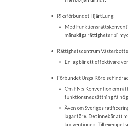
Riksförbundet HjärtLung
Med Funktionsrättskonventio
mänskliga rättigheter bli myck
Rättighetscentrum Västerbott
En lag blir ett effektivare ve
Förbundet Unga Rörelsehindra
Om FN:s Konvention om rätti
funktionsnedsättning få högre
Även om Sveriges ratificerin
lagar före. Det innebär att mä
konventionen. Till exempel se