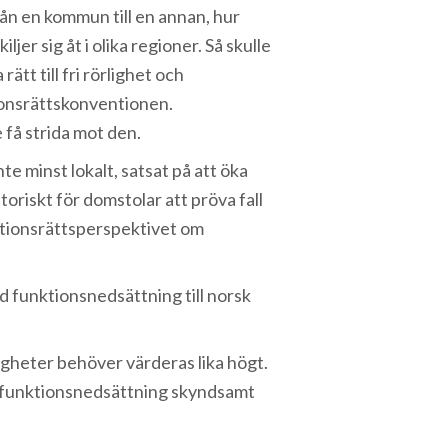
rån en kommun till en annan, hur
ljer sig åt i olika regioner. Så skulle
ätt till fri rörlighet och
tionsrättskonventionen.
 få strida mot den.
te minst lokalt, satsat på att öka
oriskt för domstolar att pröva fall
nktionsrättsperspektivet om
 funktionsnedsättning till norsk
tigheter behöver värderas lika högt.
d funktionsnedsättning skyndsamt