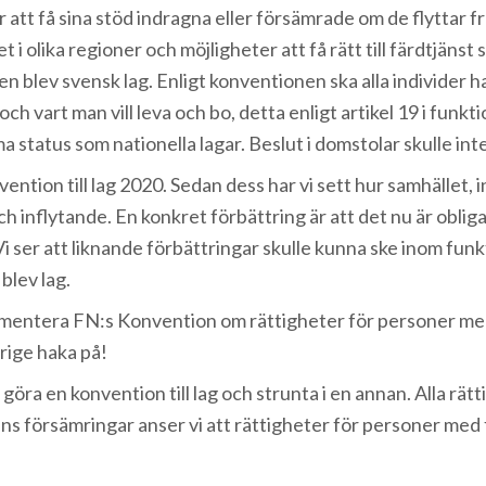
r att få sina stöd indragna eller försämrade om de flyttar f
i olika regioner och möjligheter att få rätt till färdtjänst ski
 blev svensk lag. Enligt konventionen ska alla individer ha r
h vart man vill leva och bo, detta enligt artikel 19 i funk
status som nationella lagar. Beslut i domstolar skulle inte
ntion till lag 2020. Sedan dess har vi sett hur samhället, in
inflytande. En konkret förbättring är att det nu är obligat
 Vi ser att liknande förbättringar skulle kunna ske inom fu
blev lag.
ementera FN:s Konvention om rättigheter för personer med
erige haka på!
 göra en konvention till lag och strunta i en annan. Alla rät
ns försämringar anser vi att rättigheter för personer me