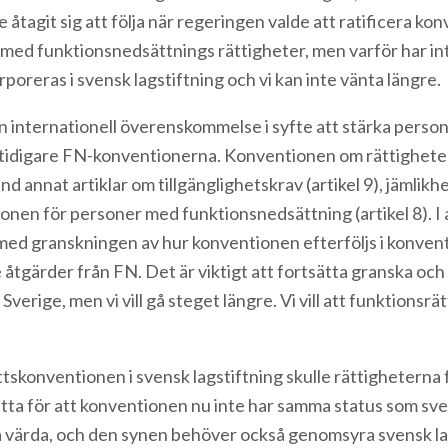
ge åtagit sig att följa när regeringen valde att ratificera ko
 med funktionsnedsättnings rättigheter, men varför har inte
orporeras i svensk lagstiftning och vi kan inte vänta längre.
n internationell överenskommelse i syfte att stärka pers
e tidigare FN-konventionerna. Konventionen om rättighet
 annat artiklar om tillgänglighetskrav (artikel 9), jämlikhe
n för personer med funktionsnedsättning (artikel 8). I a
med granskningen av hur konventionen efterföljs i konventi
åtgärder från FN. Det är viktigt att fortsätta granska oc
Sverige, men vi vill gå steget längre. Vi vill att funktion
tskonventionen i svensk lagstiftning skulle rättigheterna
ta för att konventionen nu inte har samma status som sven
ika värda, och den synen behöver också genomsyra svensk la