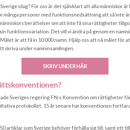
 Sverige idag? För oss är det självklart att alla människor är
ör många personer med funktionsnedsättning att så inte är 
människors berättelser om att inte få sina rättigheter tillg
sin funktionsvariation. Det vill vi ändra på genom en namni
 Målet är att få in 10 000 namn. Hjälp oss att nå målet för 
t skriva under namninsamlingen.
SKRIV UNDER HÄR
ättskonventionen?
rade Sveriges regering FN:s Konvention om rättigheter f
tativa protokollet. 15 år senare har konventionen fortfaran
0 artiklar som Sverige behöver förhålla sig till, samt ett ti