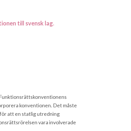
onen till svensk lag.
la Funktionsrättskonventionens
korporera konventionen. Det måste
rför att en statlig utredning
ionsrättsrörelsen vara involverade