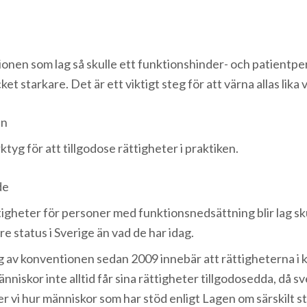
nen som lag så skulle ett funktionshinder- och patientp
et starkare. Det är ett viktigt steg för att värna allas lika 
en
rktyg för att tillgodose rättigheter i praktiken.
de
gheter för personer med funktionsnedsättning blir lag sk
 status i Sverige än vad de har idag.
g av konventionen sedan 2009 innebär att rättigheterna i 
nniskor inte alltid får sina rättigheter tillgodosedda, då sven
r vi hur människor som har stöd enligt Lagen om särskilt st