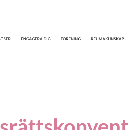
ATSER
ENGAGERA DIG
FÖRENING
REUMAKUNSKAP
srättskonventi