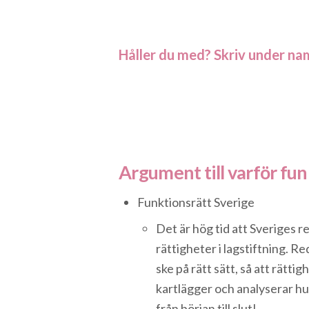
Håller du med? Skriv under nam
Argument till varför fun
Funktionsrätt Sverige
Det är hög tid att Sveriges 
rättigheter i lagstiftning.
ske på rätt sätt, så att rätti
kartlägger och analyserar hu
från början till slut!