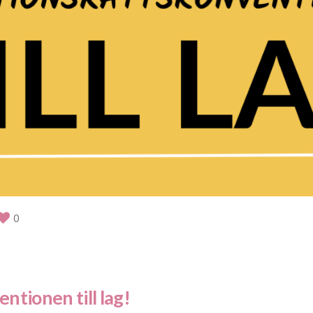
0
ntionen till lag!