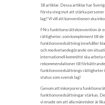
18 artiklar. Dessa artiklar har Sveri
första steg mot att stärka personer
lag? Vi vill att konventionen ska ink
FN:s funktionsrättskonvention är e
rättigheter, som komplement till d
funktionsnedsättning innehåller bland
och medvetandegörande om situatione
internationell kommitté ska arbeta 
rekommendationer till förbättrande 
funktionsnedsättnings rättigheter i 
status som svensk lag!
Genom att inkorporera funktionsrät
funktionsnedsättningar stärkas. Det
vi enade om att alla människor är l