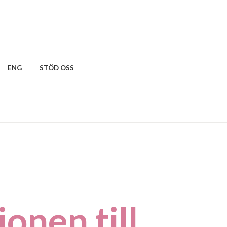
ENG
STÖD OSS
onen till