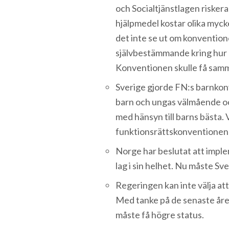
och Socialtjänstlagen riskera
hjälpmedel kostar olika mycket 
det inte se ut om konventionen
självbestämmande kring hur oc
Konventionen skulle få samma 
Sverige gjorde FN:s barnkonve
barn och ungas välmående och 
med hänsyn till barns bästa.
funktionsrättskonventionen 
Norge har beslutat att impl
lag i sin helhet. Nu måste Sv
Regeringen kan inte välja att
Med tanke på de senaste åre
måste få högre status.