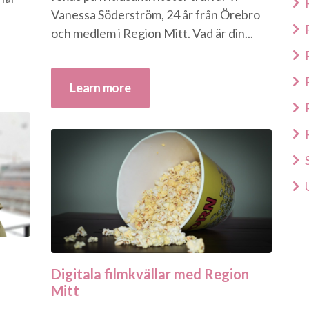
Vanessa Söderström, 24 år från Örebro
och medlem i Region Mitt. Vad är din...
Learn more
Digitala filmkvällar med Region
Mitt