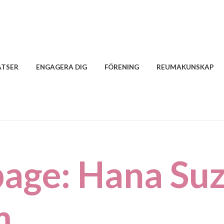
ATSER
ENGAGERA DIG
FÖRENING
REUMAKUNSKAP
age: Hana Su
m