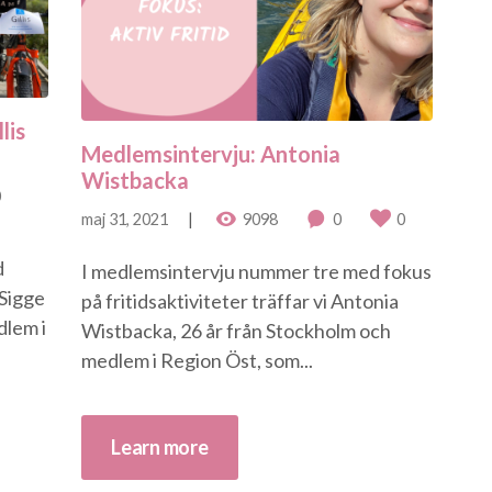
lis
Medlemsintervju: Antonia
Wistbacka
0
maj 31, 2021
9098
0
0
d
I medlemsintervju nummer tre med fokus
 Sigge
på fritidsaktiviteter träffar vi Antonia
dlem i
Wistbacka, 26 år från Stockholm och
medlem i Region Öst, som...
Learn more