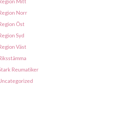
Region Mitt
Region Norr
Region Öst
Region Syd
Region Väst
Riksstämma
Stark Reumatiker
Uncategorized