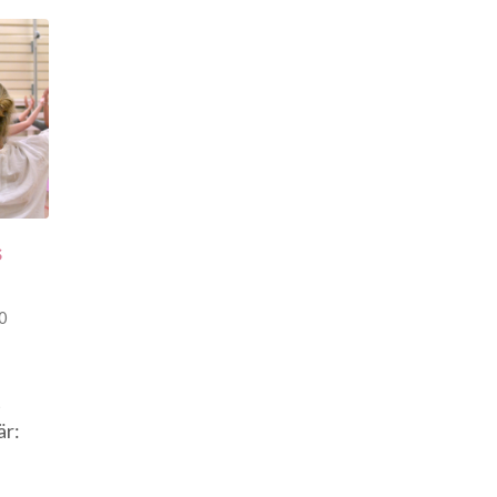
s
0
t
är: