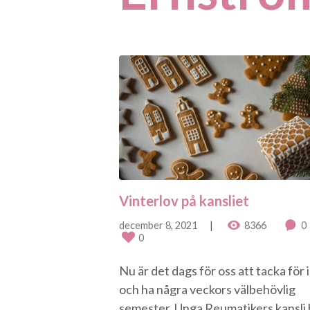
Vinterlov på kansliet
december 8, 2021
8366
0
0
Nu är det dags för oss att tacka för i
och ha några veckors välbehövlig
semester. Unga Reumatikers kansli 