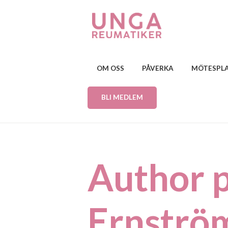
OM OSS
PÅVERKA
MÖTESPL
BLI MEDLEM
Author p
Ernströ