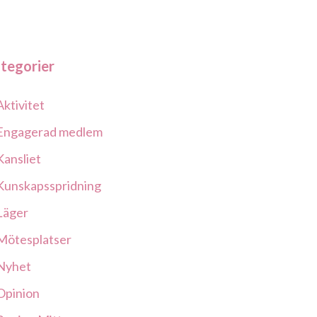
tegorier
Aktivitet
Engagerad medlem
Kansliet
Kunskapsspridning
Läger
Mötesplatser
Nyhet
Opinion