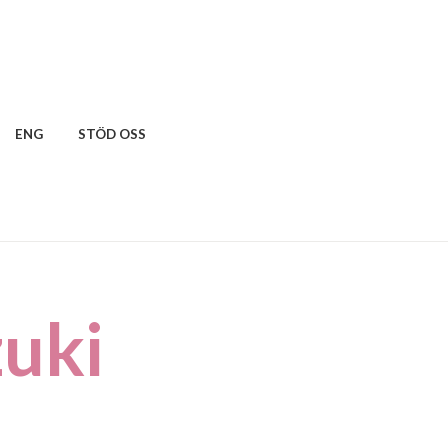
ENG
STÖD OSS
zuki