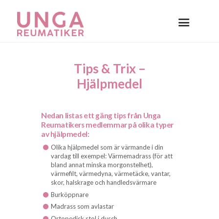
Tips & Trix –
Hjälpmedel
Nedan listas ett gäng tips från Unga
Reumatikers medlemmar på olika typer
av hjälpmedel:
Olika hjälpmedel som är värmande i din
vardag till exempel: Värmemadrass (för att
bland annat minska morgonstelhet),
värmefilt, värmedyna, värmetäcke, vantar,
skor, halskrage och handledsvärmare
Burköppnare
Madrass som avlastar
Ortopedisk stol i dusch