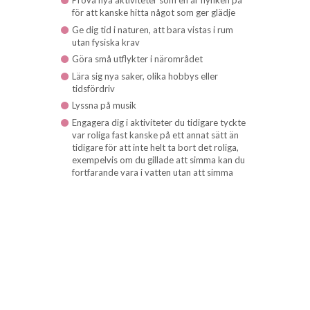
Prova nya aktiviteter som en är nyfiken på
för att kanske hitta något som ger glädje
Ge dig tid i naturen, att bara vistas i rum
utan fysiska krav
Göra små utflykter i närområdet
Lära sig nya saker, olika hobbys eller
tidsfördriv
Lyssna på musik
Engagera dig i aktiviteter du tidigare tyckte
var roliga fast kanske på ett annat sätt än
tidigare för att inte helt ta bort det roliga,
exempelvis om du gillade att simma kan du
fortfarande vara i vatten utan att simma