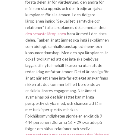
första delen är för värdegrund, den andra för
mål som ska uppnås och den tredje är själva
kursplanen för alla ämnen. I den tidigare
läroplanen ingick “Sexualitet, samtycke och
relationer” i alla läroplanens delar, medan det
i
den senaste läroplanen
bara är med i den sista
delen. Tanken är att ämnet ska ingå i skolämnen
som biologi, samhällskunskap och hem- och
konsumentkunskap. Men den nya läroplanen är
också tydlig med att det inte ska behövas
läggas till nytt innehåll i kurserna utan att de
redan idag omfattar ämnet. Det vi är oroliga för
är att när ett ämne inte får ett eget ansvar finns
risken att det kommer bli helt beroende av
enskilda lärares engagemang. När ämnet
avsmalnas på det här sättet kan många
perspektiv stryka med, och chansen att få in
mer funkisperspektiv minskas.
Folkhälsomyndigheten gjorde en enkät då 9
444 personer i åldrarna 16 – 29 svarade på
frågor om hälsa, relationer och sexliv.
I