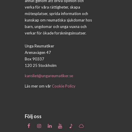
annat genom att driva opinion och
verka för våra rättigheter, skapa
mötesplatser, sprida information och
kunskap om reumatiska sjukdomar hos
barn, ungdomar och unga vuxna och
verkar för ökade forskningsinsatser.
Unga Reumatiker
Arenavägen 47
Box 90337
120 25 Stockholm
kansliet@ungareumatiker.se
Läs mer om vår
Cookie Policy
Följ oss