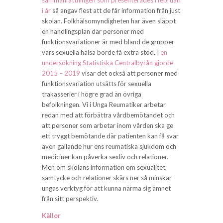
sammanfattningen som presenterades i februari
i år
så angav flest att de får information från just
skolan. Folkhälsomyndigheten har även släppt
en handlingsplan där personer med
funktionsvariationer är med bland de grupper
vars sexuella hälsa borde få extra stöd. I
en
undersökning Statistiska Centralbyrån gjorde
2015 – 2019
visar det också att personer med
funktionsvariation utsätts för sexuella
trakasserier i högre grad än övriga
befolkningen. Vi i Unga Reumatiker arbetar
redan med att förbättra vårdbemötandet och
att personer som arbetar inom vården ska ge
ett tryggt bemötande där patienten kan få svar
även gällande hur ens reumatiska sjukdom och
mediciner kan påverka sexliv och relationer.
Men om skolans information om sexualitet,
samtycke och relationer skärs ner så minskar
ungas verktyg för att kunna närma sig ämnet
från sitt perspektiv.
Källor